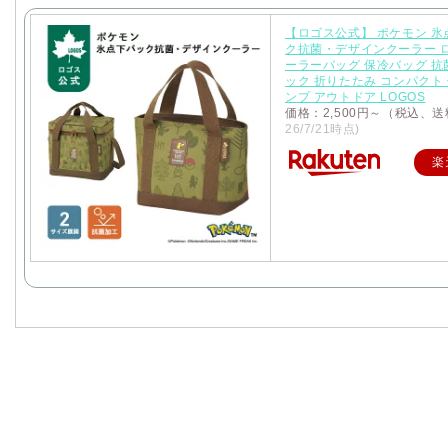
【ロゴス公式】 ポケモン 氷
ク抗菌・デザインクーラー ロ
ーラーバッグ 保冷バッグ 抗
ック 折りたたみ コンパクト 
ンプ アウトドア LOGOS
価格：2,500円～（税込、送
26/7/21時点)
楽