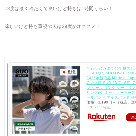
18度は凄く冷たくて良いけど持ちは1時間くらい！
涼しいけど持ち重視の人は28度がオススメ！
＼26日1:59までcpで最大1,3
／SUO(R) SUO OVAL RING
2026年新商品 Made In Jap
許取得済 SUO 28度 18度 I
ツ クール リング クールリン
リング(R) ネッククーラー暑
ールバンド アイスバンド 熱
価格：3,190円～（税込、送
026/7/21時点)
楽