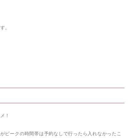
です。
スメ！
すがピークの時間帯は予約なしで行ったら入れなかったこ