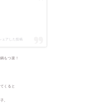
がシェアした投稿
つ鍋もつ楽！
れてくると
太子。